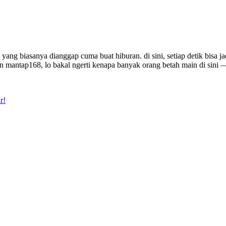
yang biasanya dianggap cuma buat hiburan. di sini, setiap detik bisa jad
ain mantap168, lo bakal ngerti kenapa banyak orang betah main di sini 
r!