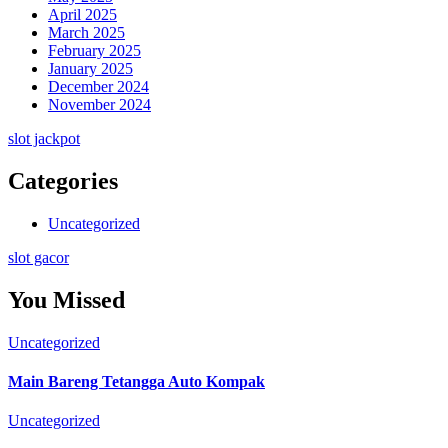
April 2025
March 2025
February 2025
January 2025
December 2024
November 2024
slot jackpot
Categories
Uncategorized
slot gacor
You Missed
Uncategorized
Main Bareng Tetangga Auto Kompak
Uncategorized