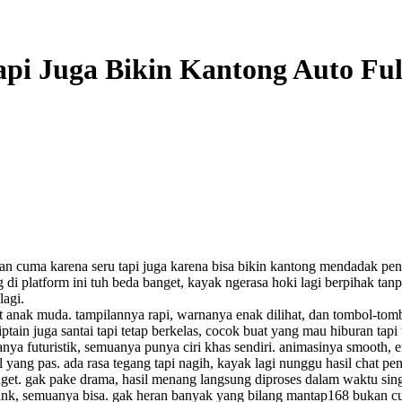
i Juga Bikin Kantong Auto Ful
ukan cuma karena seru tapi juga karena bisa bikin kantong mendadak p
di platform ini tuh beda banget, kayak ngerasa hoki lagi berpihak tanpa h
lagi.
nak muda. tampilannya rapi, warnanya enak dilihat, dan tombol-tomboln
ptain juga santai tapi tetap berkelas, cocok buat yang mau hiburan tapi 
ya futuristik, semuanya punya ciri khas sendiri. animasinya smooth, efe
l yang pas. ada rasa tegang tapi nagih, kayak lagi nunggu hasil chat p
nget. gak pake drama, hasil menang langsung diproses dalam waktu sin
bank, semuanya bisa. gak heran banyak yang bilang mantap168 bukan cu