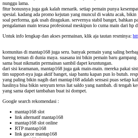
nunggu lama.
fitur bonusnya juga gak kalah menarik. setiap pemain punya kesempat
spesial. kadang ada promo kejutan yang muncul di waktu acak, bikin 
soal performa, gak usah diragukan. servernya stabil banget, bahkan p
pengalaman main terasa profesional meskipun lo cuma main dari hp di 
Untuk info lengkap dan akses permainan, klik aja tautan resminya:
ht
komunitas di mantap168 juga seru. banyak pemain yang saling berba
bareng teman di dunia maya. suasana ini bikin pemain baru gampang ad
sama buat nikmatin permainan sambil dapet keuntungan.
dari sisi keamanan, mantap168 juga gak main-main. mereka pakai sistem
tim support-nya juga aktif banget, siap bantu kapan pun lo butuh. re
yang paling bikin nagih dari mantap168 adalah sensasi puas setiap kal
hasilnya bisa bikin senyum terus liat saldo yang nambah. di tengah kesi
yang sama dapet tambahan buat isi dompet.
Google search rekomendasi :
mantap168 slot
link alternatif mantap168
mantap168 slot online
RTP mantap168
link gacor mantap168