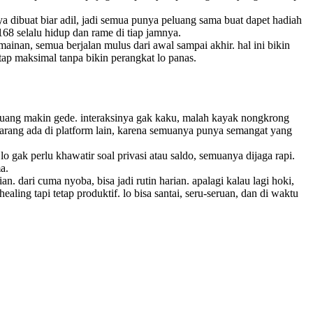
a dibuat biar adil, jadi semua punya peluang sama buat dapet hadiah
68 selalu hidup dan rame di tiap jamnya.
ainan, semua berjalan mulus dari awal sampai akhir. hal ini bikin
tap maksimal tanpa bikin perangkat lo panas.
eluang makin gede. interaksinya gak kaku, malah kayak nongkrong
 jarang ada di platform lain, karena semuanya punya semangat yang
o gak perlu khawatir soal privasi atau saldo, semuanya dijaga rapi.
a.
. dari cuma nyoba, bisa jadi rutin harian. apalagi kalau lagi hoki,
ealing tapi tetap produktif. lo bisa santai, seru-seruan, dan di waktu