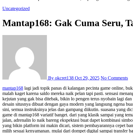
Uncategorized
Mantap168: Gak Cuma Seru, Tap
By okcret138
Oct 29, 2025
No Comments
mantap168
lagi jadi topik panas di kalangan pecinta game online, b
malah kaget karena saldo mereka naik pelan tapi pasti. sensasi menang 
kejutan yang gak bisa ditebak, bikin lo pengen terus nyobain lagi dan 
desain situsnya dibuat dengan gaya modern yang langsung ngena buat a
sini, semua instruksinya jelas dan gampang diikutin. suasana yang dici
game di mantap168 variatif banget. dari yang klasik sampai yang teman
jalan, adrenalin lo naik bareng ekspektasi buat dapet kombinasi simbo
yang bikin platform ini makin dicari, sistem pembayarannya cepet ba
milih sesuai kenyamanan. mulai dari dompet digital sampai transfer 