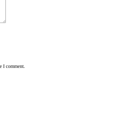
me I comment.